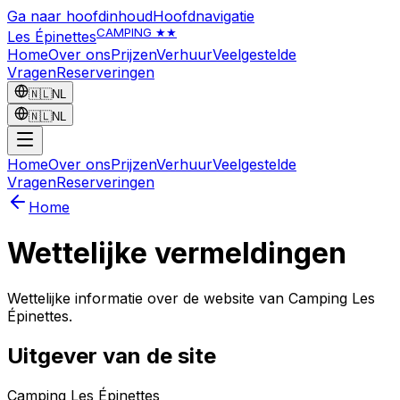
Ga naar hoofdinhoud
Hoofdnavigatie
CAMPING ★★
Les Épinettes
Home
Over ons
Prijzen
Verhuur
Veelgestelde
Vragen
Reserveringen
🇳🇱
NL
🇳🇱
NL
Home
Over ons
Prijzen
Verhuur
Veelgestelde
Vragen
Reserveringen
Home
Wettelijke vermeldingen
Wettelijke informatie over de website van Camping Les
Épinettes.
Uitgever van de site
Camping Les Épinettes