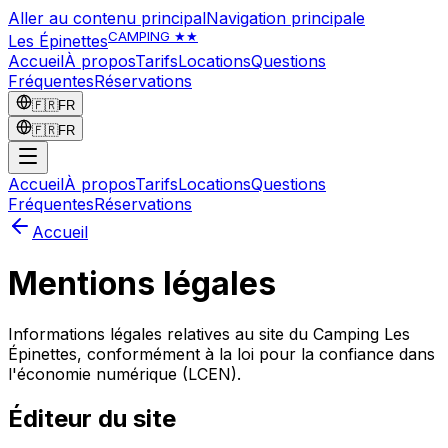
Aller au contenu principal
Navigation principale
CAMPING ★★
Les Épinettes
Accueil
À propos
Tarifs
Locations
Questions
Fréquentes
Réservations
🇫🇷
FR
🇫🇷
FR
Accueil
À propos
Tarifs
Locations
Questions
Fréquentes
Réservations
Accueil
Mentions légales
Informations légales relatives au site du Camping Les
Épinettes, conformément à la loi pour la confiance dans
l'économie numérique (LCEN).
Éditeur du site